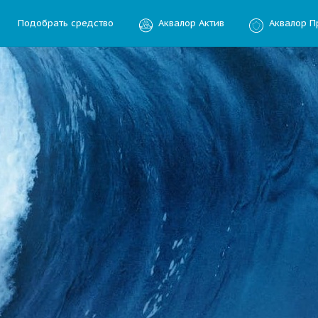
Подобрать средство
Аквалор Актив
Аквалор П