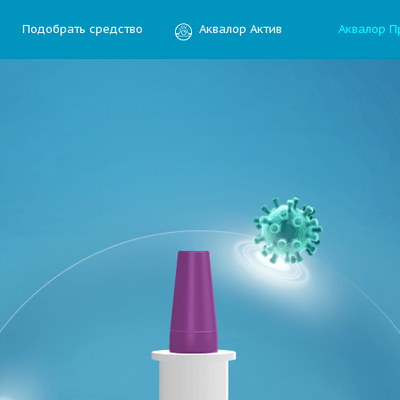
Подобрать средство
Аквалор Актив
Аквалор П