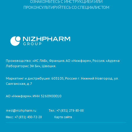
ОЗНАКОМЬТЕСЬ С ИНСТРУКЦИЕЙ ИЛИ
ПРОКОНСУЛЬТИРУЙТЕСЬ СО СПЕЦИАЛИСТОМ
Производство: «ИС ЛАБ», Франция; АО «Нижфарм», Россия; «Аурена
Лабораторис Эй Би», Швеция.
Маркетинг и дистрибуция:
603105,
Россия
г. Нижний Новгород,
ул.
Салганская, д.7
АО «Нижфарм»
; ИНН 5260900010
med@nizhpharm.ru
Тел.: +7 (831) 278-80-88
Факс: +7 (831) 430-72-28
Карта сайта