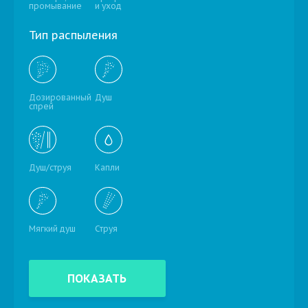
промывание
и уход
Тип распыления
Дозированный
Душ
спрей
Душ/струя
Капли
Мягкий душ
Струя
ПОКАЗАТЬ