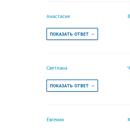
Анастасия
Ваше сообщение
ПОКАЗАТЬ ОТВЕТ
Светлана
ПОКАЗАТЬ ОТВЕТ
Отправляя вопрос, я принимаю
польз
Евгения