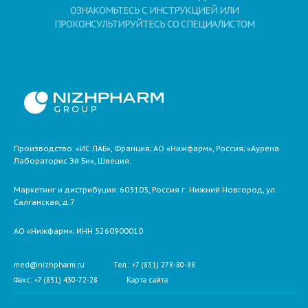
ОЗНАКОМЬТЕСЬ С ИНСТРУКЦИЕЙ ИЛИ
ПРОКОНСУЛЬТИРУЙТЕСЬ СО СПЕЦИАЛИСТОМ
Производство: «ИС ЛАБ», Франция; АО «Нижфарм», Россия; «Аурена
Лабораторис Эй Би», Швеция.
Маркетинг и дистрибуция:
603105,
Россия
г. Нижний Новгород,
ул.
Салганская, д.7
АО «Нижфарм»
; ИНН 5260900010
med@nizhpharm.ru
Тел.: +7 (831) 278-80-88
Факс: +7 (831) 430-72-28
Карта сайта