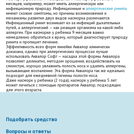
Электронная почта
месяцев, например, может иметь аллергическую или
инфекционную природу. Инфекционные и
аллергические риниты
имеют схожие симптомы, но причины возникновения и
механизмы развития двух видов насморка различаются.
Инфекционный ринит возникает из-за инфекций дыхательных
путей, а аллергический — как реакция организма на какой-либо
Ваше сообщение
аллерген. При насморке у ребенка 9 месяцев важно
немедленно обратиться к врачу, который диагностирует природу
ринита и пропишет лечение.
Эффективность всех форм линейки Аквалор клинически
доказана, однако при аллергических процессах лучше
использовать Аквалор Софт — насадка этой формы Аквалора
позволяет деликатно, методом орошения, воздействовать на
слизистую, хорошо увлажнить полость носа и удалить аллергены,
вызывающие воспаление. Эта форма Аквалора так же идеально
подходит для ежедневной гигиены полости носа.
Даже насморк у ребенка (2 года), насморк у ребенка 5 лет
может лечиться с помощью препаратов Аквалор, подходящих
для этого возраста.
Отправляя вопрос, я принимаю
пользовательское
соглашение
сайта.
Свернуть
Подобрать средство
Вопросы и ответы