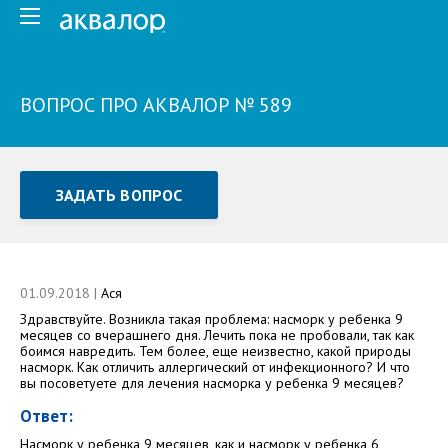
ВОПРОС ПРО АКВАЛОР № 589
ЗАДАТЬ ВОПРОС
Задать вопрос или отправить отзыв
Все поля обязательны для заполнения
01.09.2018 |
Ася
Здравствуйте. Возникла такая проблема: насморк у ребенка 9
Как Вас зовут
месяцев со вчерашнего дня. Лечить пока не пробовали, так как
боимся навредить. Тем более, еще неизвестно, какой природы
насморк. Как отличить аллергический от инфекционного? И что
вы посоветуете для лечения насморка у ребенка 9 месяцев?
Ответ:
Насморк у ребенка 9 месяцев, как и насморк у ребенка 6