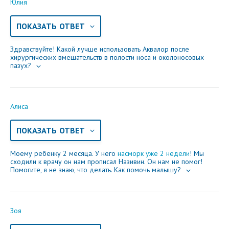
Электронная почта
Юлия
ПОКАЗАТЬ ОТВЕТ
Здравствуйте! Какой лучше использовать Аквалор после
Ваше сообщение
хирургических вмешательств в полости носа и околоносовых
пазух?
Алиса
ПОКАЗАТЬ ОТВЕТ
Моему ребенку 2 месяца. У него
насморк уже 2 недели
! Мы
сходили к врачу он нам прописал Називин. Он нам не помог!
Отправляя вопрос, я принимаю
пользовательское
Помогите, я не знаю, что делать. Как помочь малышу?
соглашение
сайта.
Свернуть
Зоя