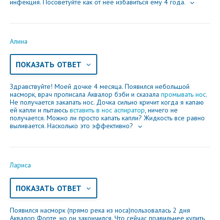
инфекция. Посоветуйте как от нее избавиться ему 4 года.
Алина
ПОКАЗАТЬ ОТВЕТ
Здравствуйте! Моей дочке 4 месяца. Появился небольшой
насморк, врач прописала Аквалор бэби и сказала
промывать нос
.
Не получается закапать нос. Дочка сильно кричит когда я капаю
ей капли и пытаюсь
вставить в нос аспиратор
, ничего не
получается. Можно ли просто капать капли? Жидкость все равно
выливается. Насколько это эффективно?
Лариса
ПОКАЗАТЬ ОТВЕТ
Появился насморк (прямо река из носа)пользовалась 2 дня
Аквалор Форте, но он закончился. Что сейчас правильнее купить