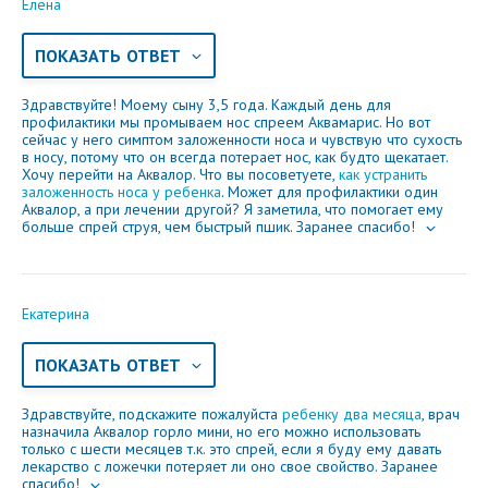
Электронная почта
Елена
ПОКАЗАТЬ ОТВЕТ
Здравствуйте! Моему сыну 3,5 года. Каждый день для
Ваше сообщение
профилактики мы промываем нос спреем Аквамарис. Но вот
сейчас у него симптом заложенности носа и чувствую что сухость
в носу, потому что он всегда потерает нос, как будто щекатает.
Хочу перейти на Аквалор. Что вы посоветуете,
как устранить
заложенность носа у ребенка
. Может для профилактики один
Аквалор, а при лечении другой? Я заметила, что помогает ему
больше спрей струя, чем быстрый пшик. Заранее спасибо!
Екатерина
Отправляя вопрос, я принимаю
пользовательское
ПОКАЗАТЬ ОТВЕТ
соглашение
сайта.
Здравствуйте, подскажите пожалуйста
ребенку два месяца
, врач
Свернуть
назначила Аквалор горло мини, но его можно использовать
только с шести месяцев т.к. это спрей, если я буду ему давать
лекарство с ложечки потеряет ли оно свое свойство. Заранее
спасибо!