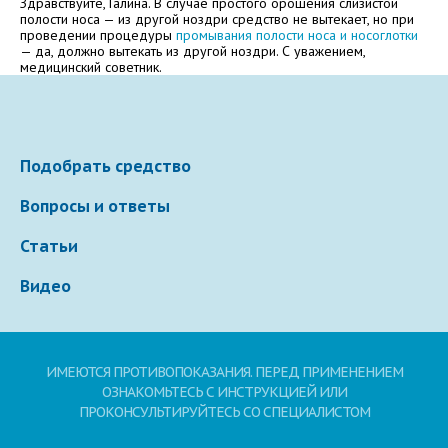
Здравствуйте, Галина. В случае простого орошения слизистой
полости носа — из другой ноздри средство не вытекает, но при
Электронная почта
проведении процедуры
промывания полости носа и носоглотки
— да, должно вытекать из другой ноздри. С уважением,
медицинский советник.
Ваше сообщение
Подобрать средство
Вопросы и ответы
Статьи
Видео
Отправляя вопрос, я принимаю
пользовательское
соглашение
сайта.
ИМЕЮТСЯ ПРОТИВОПОКАЗАНИЯ. ПЕРЕД ПРИМЕНЕНИЕМ
ОЗНАКОМЬТЕСЬ С ИНСТРУКЦИЕЙ ИЛИ
ПРОКОНСУЛЬТИРУЙТЕСЬ СО СПЕЦИАЛИСТОМ
Свернуть