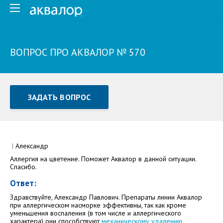
ВОПРОС ПРО АКВАЛОР № 570
ЗАДАТЬ ВОПРОС
Задать вопрос или отправить отзыв
Все поля обязательны для заполнения
|
Александр
Аллергия на цветение. Поможет Аквалор в данной ситуации.
Как Вас зовут
Спасибо.
Ответ:
Здравствуйте, Александр Павлович. Препараты линии Аквалор
при аллергическом насморке эффективны, так как кроме
уменьшения воспаления (в том числе и аллергического
характера) они способствуют
механическому удалению