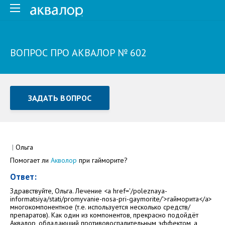
ВОПРОС ПРО АКВАЛОР № 602
ЗАДАТЬ ВОПРОС
Задать вопрос или отправить отзыв
Все поля обязательны для заполнения
|
Ольга
Помогает ли
Акволор
при гайморите?
Как Вас зовут
Ответ:
Здравствуйте, Ольга. Лечение <a href='/poleznaya-
informatsiya/stati/promyvanie-nosa-pri-gaymorite/'>гайморита</a>
многокомпонентное (т.е. используется несколько средств/
препаратов). Как один из компонентов, прекрасно подойдёт
Аквалор, обладающий противовоспалительным эффектом, а