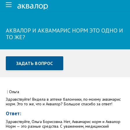
АКВАЛОР И АКВАМАРИС НОРМ ЭТО ОДНО И
ТО ЖЕ?
ЗАДАТЬ ВОПРОС
Задать вопрос или отправить отзыв
Все поля обязательны для заполнения
|
Ольга
Здравствуйте! Видела в аптеке балончики, по-моему аквамарис
Как Вас зовут
норм. Это то же, что и Аквалор? Большое спасибо за ответ!
Ответ:
Здравствуйте, Ольга Борисовна. Нет, Аквамарис норм и Аквалор
Норм — это разные средства. С уважением, медицинский