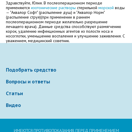
Здравствуйте, Юлия. В послеоперационном периоде
применяются
изотонические растворы
стерильной
морской
воды
— "Аквалор Софт" (распыление душ) и "Аквалор Норм"
Электронная почта
(распыление струя)(при применении в раннем
послеоперационном периоде желательно разрешение
лечащего врача). Данные средства способствуют размягчению
корок, удалению инфекционных агентов из полости носа и
носоглотки, уменьшению воспаления и улучшению заживления. С
уважением, медицинский советник.
Ваше сообщение
Подобрать средство
Вопросы и ответы
Статьи
Видео
Отправляя вопрос, я принимаю
пользовательское
соглашение
сайта.
Свернуть
ИМЕЮТСЯ ПРОТИВОПОКАЗАНИЯ. ПЕРЕД ПРИМЕНЕНИЕМ