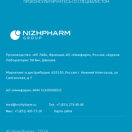
ПРОКОНСУЛЬТИРУЙТЕСЬ СО СПЕЦИАЛИСТОМ
Производство: «ИС ЛАБ», Франция; АО «Нижфарм», Россия; «Аурена
Лабораторис Эй Би», Швеция.
Маркетинг и дистрибуция:
603105,
Россия
г. Нижний Новгород,
ул.
Салганская, д.7
АО «Нижфарм»
; ИНН 5260900010
med@nizhpharm.ru
Тел.: +7 (831) 278-80-88
Факс: +7 (831) 430-72-28
Карта сайта
© Нижфарм, 2026