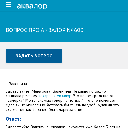
ВОПРОС ПРО АКВАЛОР № 600
ЗАДАТЬ ВОПРОС
Задать вопрос или отправить отзыв
Все поля обязательны для заполнения
|
Валентина
Здравствуйте! Меня зовут Валентина. Недавно по радио
Как Вас зовут
слышала рекламу
лекарства Аквалор
. Это новое средство от
насморка? Мои знакомые говорят, что да. И что оно помогает
едва ли не мгновенно. Хотелось бы узнать подробно, так ли это,
или же нет так. Заранее благодарю за ответ.
Ответ:
Здравствуйте Валентина! Аквалор находится уже более 3 лет на