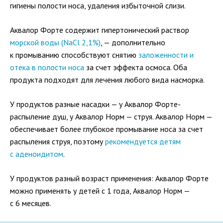
Электронная почта
гигиены полости носа, удаления избыточной слизи.
Аквалор Форте содержит гипертонический раствор
морской воды (NaCl 2,1%)
, — дополнительно
Ваше сообщение
к промыванию способствуют снятию
заложенности и
отека в полости носа
за счет эффекта осмоса. Оба
продукта подходят для лечения любого вида насморка.
У продуктов разные насадки — у Аквалор Форте-
распыление душ, у Аквалор Норм — струя. Аквалор Норм —
обеспечивает более глубокое промывание носа за счет
распыления струя, поэтому
рекомендуется детям
с аденоидитом
.
Отправляя вопрос, я принимаю
пользовательское
соглашение
сайта.
У продуктов разный возраст применения: Аквалор Форте
можно применять у детей с 1 года, Аквалор Норм —
Свернуть
с 6 месяцев.