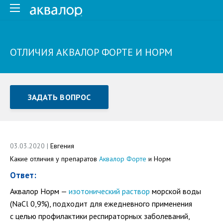
ОТЛИЧИЯ АКВАЛОР ФОРТЕ И НОРМ
ЗАДАТЬ ВОПРОС
Задать вопрос или отправить отзыв
Все поля обязательны для заполнения
03.03.2020 |
Евгения
Какие отличия у препаратов
Аквалор Форте
и Норм
Как Вас зовут
Ответ:
Аквалор Норм —
изотонический раствор
морской воды
(NaCl 0,9%), подходит для ежедневного применения
с целью профилактики респираторных заболеваний,