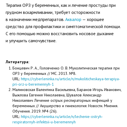
Терапия ОРЗ у беременных, как и лечение простуды при
грудном вскармливании, требует осторожности
в назначении медпрепаратов.
Аквалор
— хорошее
средство для профилактики и симптоматической помощи.
С его помощью можно восстановить носовое дыхание
и улучшить самочувствие.
Литература:
Бонцевич Р. А., Головченко О. В. Муколитическая терапия при
ОРЗ у беременных // МС. 2013. №8.
URL:
https://cyberleninka.ru/article/n/mukoliticheskaya-terapiya-
pri-orz-u-beremennyh-1
Малиновская Валентина Васильевна, Баранов Игорь Иванович,
Выжлова Евгения Николаевна, Шувалов Александр
Николаевич Лечение острых респираторных инфекций у
беременных // Акушерство и гинекология: Новости. Мнения.
Обучения. 2019. №4 (26).
URL:
https://cyberleninka.ru/article/n/lechenie-ostryh-
respiratornyh-infektsii-u-beremennyh