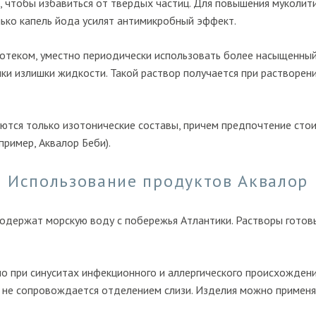
ь, чтобы избавиться от твердых частиц. Для повышения муколи
ько капель йода усилят антимикробный эффект.
отеком, уместно периодически использовать более насыщенный 
ки излишки жидкости. Такой раствор получается при растворени
уются только изотонические составы, причем предпочтение сто
пример, Аквалор Беби).
Использование продуктов Аквалор
содержат морскую воду с побережья Атлантики. Растворы готов
о при синуситах инфекционного и аллергического происхождения
с не сопровождается отделением слизи. Изделия можно применя