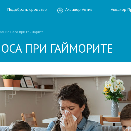
Подобрать средство
Аквалор Актив
Аквалор П
ание носа при гайморите
ОСА ПРИ ГАЙМОРИТЕ