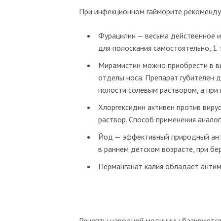
При инфекционном гайморите рекоменду
Фурацилин — весьма действенное и
для полоскания самостоятельно, 1 
Мирамистин можно приобрести в ви
отделы носа. Препарат губителен 
полости солевым раствором, а при
Хлоргексидин активен против вирус
раствор. Способ применения анало
Йод — эффективный природный анти
в раннем детском возрасте, при б
Перманганат калия обладает антим
Рецепты народной медицины базируются