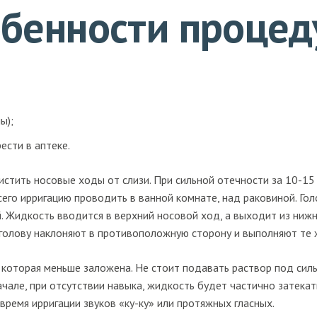
бенности проце
ы);
ести в аптеке.
стить носовые ходы от слизи. При сильной отечности за 10-15
го ирригацию проводить в ванной комнате, над раковиной. Гол
. Жидкость вводится в верхний носовой ход, а выходит из ниж
голову наклоняют в противоположную сторону и выполняют те 
, которая меньше заложена. Не стоит подавать раствор под си
ачале, при отсутствии навыка, жидкость будет частично затекат
время ирригации звуков «ку-ку» или протяжных гласных.