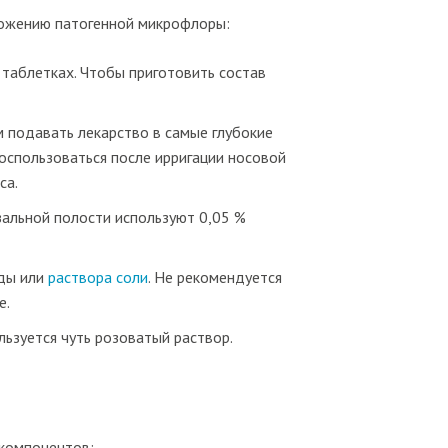
ножению патогенной микрофлоры:
 таблетках. Чтобы приготовить состав
 подавать лекарство в самые глубокие
оспользоваться после ирригации носовой
са.
зальной полости используют 0,05 %
оды или
раствора соли
. Не рекомендуется
е.
ьзуется чуть розоватый раствор.
 компонентов: