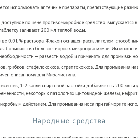
ется использовать аптечные препараты, препятствующие разм
 доступное по цене противомикробное средство, выпускается в
таблетку заливают 200 мл теплой воды.
де 0,01 % раствора. Флакон оснащен распылителем, способным
для большинства болезнетворных микроорганизмов. Им можно в
 необходимости — развести водой и применять для промывки но
ов, грибков, стафилококков, стрептококков. Для промывания на
гичен описанному для Мирамистина.
септик, 1-2 капли спиртовой настойки добавляют в 200 мл в
еременности, некоторых патологиях щитовидной железы, нефрит
икробным действием. Для промывания носа при гайморите испол
Народные средства
 на противовоспалительных свойствах некоторых натуральных