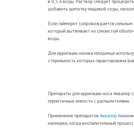
в 0,5 л воды. Раствор следует процедит
добавить щепотку пищевой соды, нескол
Если гайморит сопровождается сильным 
который вытягивает из слизистой оболоч
воды.
Для ирригации носика младенца использ
стерильность которых гарантирована (на
Препараты для ирригации носа Аквалор 
герметичные емкости с распылителями.
Применение препаратов
Аквалор
показан
насморка, когда воспалительный процес