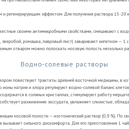
м и регенерирующим эффектом. Для получения раствора 15-20 
 известные своими антимикробными свойствами, смешивают с вод
 зверобой, ромашка, лавровый лист) заваривают кипятком — 1 с
авяным отваром можно полоскать носовую полость несколько раз
Водно-солевые растворы
вором повествуют трактаты древней восточной медицины, в к
о ионы натрия и хлора регулируют водно-солевой баланс клеток
е содержатся в соляных кристаллах, стимулируют работу мерца
собствует разжижению экссудата, увлажняет слизистые, облада
нации носовой полости — изотонический раствор (0,9 %). По сво
не вызывает сильного дискомфорта. Для его приготовления 1 ч