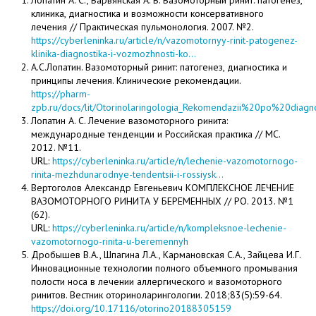
клиника, диагностика и возможности консервативного
лечения // Практическая пульмонология. 2007. №2.
https://cyberleninka.ru/article/n/vazomotornyy-rinit-patogenez-
klinika-diagnostika-i-vozmozhnosti-ko...
А.С.Лопатин. Вазомоторный ринит: патогенез, диагностика и
принципы лечения. Клинические рекомендации.
https://pharm-
zpb.ru/docs/lit/Otorinolaringologia_Rekomendazii%20po%20diagn
Лопатин А. С. Лечение вазомоторного ринита:
международные тенденции и Российская практика // МС.
2012. №11.
URL:
https://cyberleninka.ru/article/n/lechenie-vazomotornogo-
rinita-mezhdunarodnye-tendentsii-i-rossiysk...
Вертоголов Александр Евгеньевич КОМПЛЕКСНОЕ ЛЕЧЕНИЕ
ВАЗОМОТОРНОГО РИНИТА У БЕРЕМЕННЫХ // РО. 2013. №1
(62).
URL:
https://cyberleninka.ru/article/n/kompleksnoe-lechenie-
vazomotornogo-rinita-u-beremennyh
Дробышев В.А., Шпагина Л.А., Кармановская С.А., Зайцева И.Г.
Инновационные технологии полного объемного промывания
полости носа в лечении аллергического и вазомоторного
ринитов. Вестник оториноларингологии. 2018;83(5):59-64.
https://doi.org/10.17116/otorino20188305159