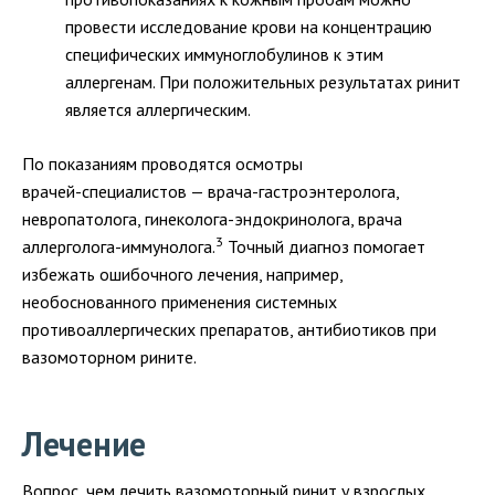
провести исследование крови на концентрацию
специфических иммуноглобулинов к этим
аллергенам. При положительных результатах ринит
является аллергическим.
По показаниям проводятся осмотры
врачей-специалистов
—
врача-гастроэнтеролога
,
невропатолога,
гинеколога-эндокринолога
, врача
3
аллерголога-иммунолога
.
Точный диагноз помогает
избежать ошибочного лечения, например,
необоснованного применения системных
противоаллергических препаратов, антибиотиков при
вазомоторном рините.
Лечение
Вопрос, чем лечить вазомоторный ринит у взрослых,