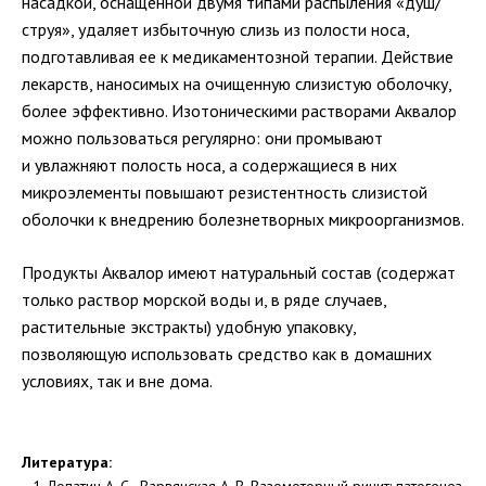
насадкой, оснащенной двумя типами распыления «душ/
струя», удаляет избыточную слизь из полости носа,
подготавливая ее к медикаментозной терапии. Действие
лекарств, наносимых на очищенную слизистую оболочку,
более эффективно. Изотоническими растворами Аквалор
можно пользоваться регулярно: они промывают
и увлажняют полость носа, а содержащиеся в них
микроэлементы повышают резистентность слизистой
оболочки к внедрению болезнетворных микроорганизмов.
Продукты Аквалор имеют натуральный состав (содержат
только раствор морской воды и, в ряде случаев,
растительные экстракты) удобную упаковку,
позволяющую использовать средство как в домашних
условиях, так и вне дома.
Литература:
Лопатин А. С., Варвянская А. В. Вазомоторный ринит: патогенез,