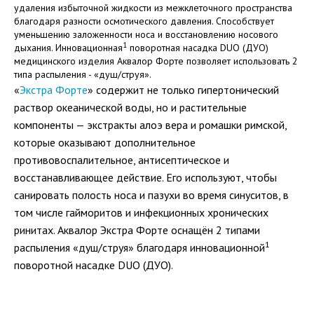
удаления избыточной жидкости из межклеточного пространства
благодаря разности осмотического давления. Способствует
уменьшению заложенности носа и восстановлению носового
1
дыхания. Инновационная
поворотная насадка DUO (ДУО)
медицинского изделия Аквалор Форте позволяет использовать 2
типа распыления - «душ/струя».
«
Экстра Форте
» содержит не только гипертонический
раствор океанической воды, но и растительные
компоненты — экстракты алоэ вера и ромашки римской,
которые оказывают дополнительное
противовоспалительное, антисептическое и
восстанавливающее действие. Его используют, чтобы
санировать полость носа и пазухи во время синуситов, в
том числе гайморитов и инфекционных хронических
ринитах. Аквалор Экстра Форте оснащён 2 типами
1
распыления «душ/струя» благодаря инновационной
поворотной насадке DUO (ДУО).