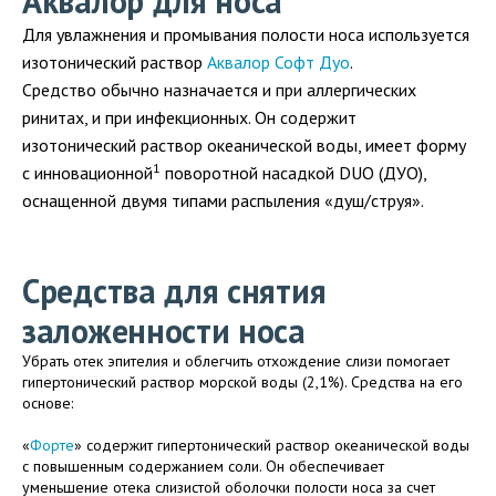
Аквалор для носа
Для увлажнения и промывания полости носа используется
изотонический раствор
Аквалор
Софт
Дуо
.
Средство
обычно назначается и при аллергических
ринитах, и при инфекционных. Он содержит
изотонический раствор океанической воды, имеет форму
1
с инновационной
поворотной насадкой DUO (ДУО),
оснащенной двумя типами распыления «душ/струя».
Средства для снятия
заложенности носа
Убрать отек эпителия и облегчить отхождение слизи помогает
гипертонический раствор морской воды (2,1%). Средства на его
основе:
«
Форте
» содержит гипертонический раствор океанической воды
с повышенным содержанием соли. Он обеспечивает
уменьшение отека слизистой оболочки полости носа за счет