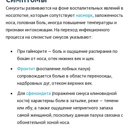
Синуситы развиваются на фоне воспалительных явлений в
носоглотке, которым сопутствуют
насморк
, заложенность
носа, головная боль, иногда повышение температуры и
признаки интоксикации. На переход инфекционного
процесса на слизистые синусов указывают:
При гайморите — боль и ощущение распирания по
бокам от носа, отек нижних век и щек.
Фронтит
(воспаление лобных пазух)
сопровождается болью в области переносицы,
надбровных дуг, отеком верхних век.
Для
сфеноидита
(поражения синуса клиновидной
кости) характерны боли в затылке, реже — темени
или лбу, а также ощущение неприятного запаха
самой женщиной, поскольку данная пазуха связана с
обонятельной зоной носа.