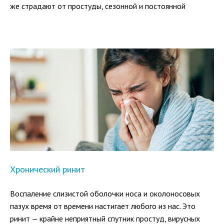
же страдают от простуды, сезонной и постоянной
аллергии, вирусных заболеваний. А это дает
неутешительную статистику: избежать банального ринита
при беременности не удается практически никому.
Хронический ринит
Воспаление слизистой оболочки носа и околоносовых
пазух время от времени настигает любого из нас. Это
ринит — крайне неприятный спутник простуд, вирусных