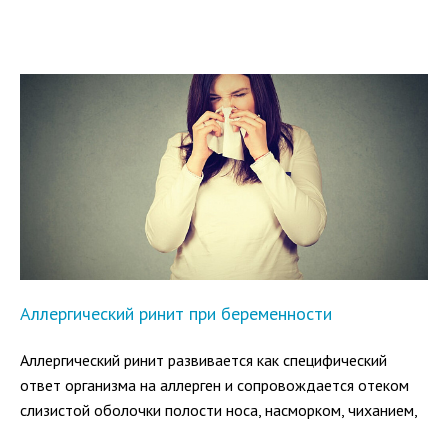
заболеваний органов дыхания, аллергических состояний.
Недолеченный в острой фазе, он принимает затяжной
характер (более 12 недель). Развивается хронический
ринит, который на первый взгляд очень похож на острый.
Аллергический ринит при беременности
Аллергический ринит развивается как специфический
ответ организма на аллерген и сопровождается отеком
слизистой оболочки полости носа, насморком, чиханием,
слезотечением. Во время беременности ситуация