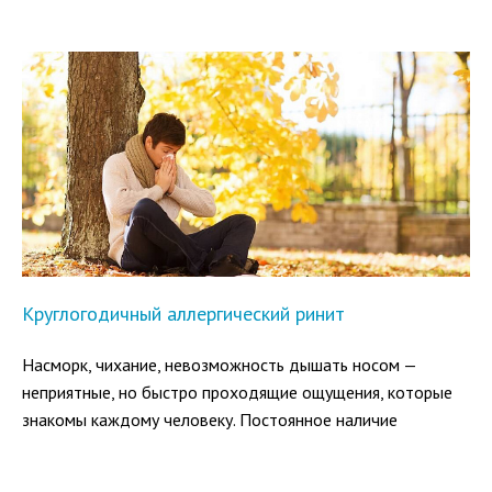
усугубляется тем, что лечить аллергический ринит в этот
период достаточно проблематично. Попробуем
разобраться, в чем причины болезни и какие способы
лечения следует выбирать, чтобы не навредить здоровью
женщины и будущего ребенка?
Круглогодичный аллергический ринит
Насморк, чихание, невозможность дышать носом —
неприятные, но быстро проходящие ощущения, которые
знакомы каждому человеку. Постоянное наличие
подобных симптомов на протяжении длительного
периода может быть из-за круглогодичного