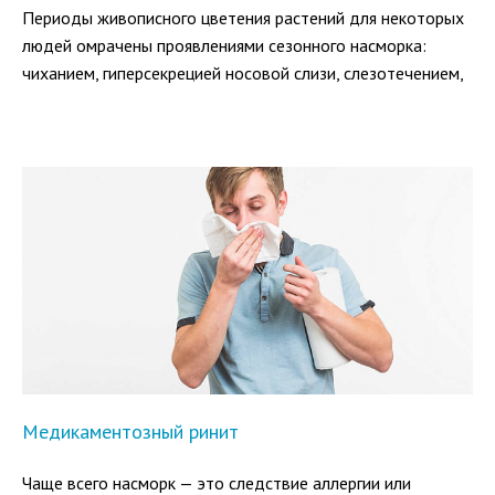
Периоды живописного цветения растений для некоторых
людей омрачены проявлениями сезонного насморка:
чиханием, гиперсекрецией носовой слизи, слезотечением,
отеком век и лица. Сезонный аллергический ринит, как
разновидность поллиноза, возникает при попадании на
слизистые оболочки носа пыльцы, к которой организм
испытывает повышенную чувствительность.
Медикаментозный ринит
Чаще всего насморк — это следствие аллергии или