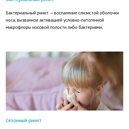
Бактериальный ринит — воспаление слизистой оболочки
носа, вызванное активацией условно-патогенной
микрофлоры носовой полости либо бактериями,
поступившими из внешней среды. Заболевание
сопровождается заложенностью носа, вязкими
выделениями желто-зеленого цвета и симптомами
интоксикации.
Сезонный ринит