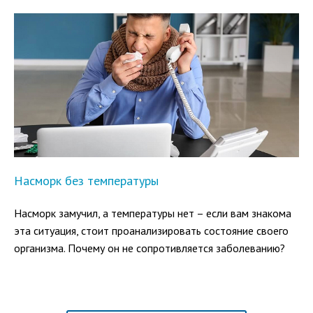
аллергического ринита — хроническое заболевание, в
основе которого лежит гиперчувствительность организма
к аллергенам, с которыми он контактирует регулярно.
Каковы механизмы развития болезни и чем определяется
эффективность ее лечения?
Насморк без температуры
Насморк замучил, а температуры нет – если вам знакома
эта ситуация, стоит проанализировать состояние своего
организма. Почему он не сопротивляется заболеванию?
Ослаблен иммунитет?