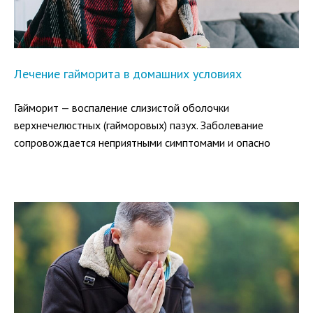
Лечение гайморита в домашних условиях
Гайморит — воспаление слизистой оболочки
верхнечелюстных (гайморовых) пазух. Заболевание
сопровождается неприятными симптомами и опасно
тяжелыми осложнениями. В большинстве случаев лечение
гайморита осуществляется в домашних условиях, однако,
чтобы избавиться от него быстро и навсегда, схему
лечения должен подобрать врач с учетом вида
возбудителя и состояния пациента.