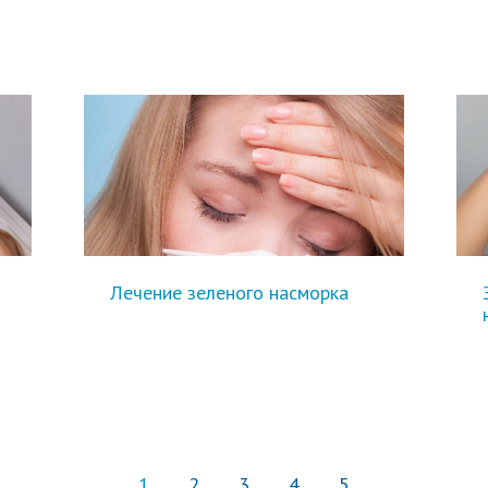
Лечение зеленого насморка
1
2
3
4
5