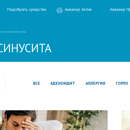
Подобрать средство
Аквалор Актив
Аквалор П
е риносинусита
СИНУСИТА
ВСЕ
АДЕНОИДИТ
АЛЛЕРГИЯ
ГОРЛО