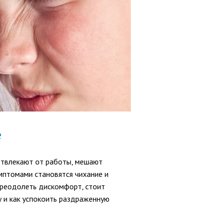
е
отвлекают от работы, мешают
птомами становятся чихание и
преодолеть дискомфорт, стоит
су и как успокоить раздраженную