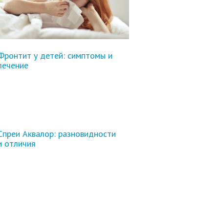
Фронтит у детей: симптомы и
лечение
Спреи Аквалор: разновидности
и отличия