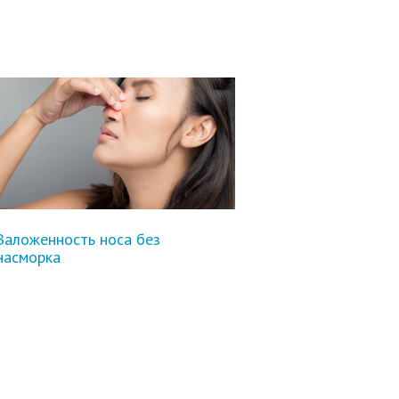
Заложенность носа без
насморка