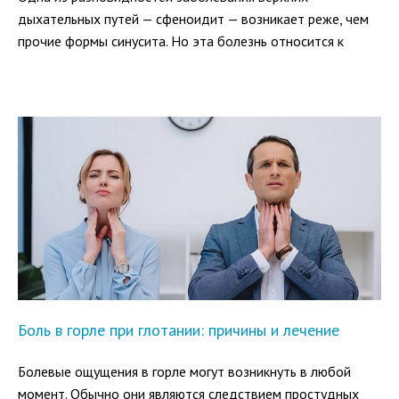
дыхательных путей — сфеноидит — возникает реже, чем
прочие формы синусита. Но эта болезнь относится к
категории наиболее опасных, чреватых серьезными
осложнениями. При сфеноидите происходит воспаление
слизистой оболочки одной из околоносовых пазух
(синуса), находящейся глубоко в черепной коробке.
Боль в горле при глотании: причины и лечение
Болевые ощущения в горле могут возникнуть в любой
момент. Обычно они являются следствием простудных