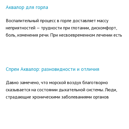
Аквалор для горла
Воспалительный процесс в горле доставляет массу
неприятностей — трудности при глотании, дискомфорт,
боль, изменения речи. При несвоевременном лечении есть
вероятность перехода инфекции на трахею и бронхи, а
при ангине возможны осложнения на почки или сердце.
Спреи Аквалор: разновидности и отличия
Давно замечено, что морской воздух благотворно
сказывается на состоянии дыхательной системы. Люди,
страдающие хроническими заболеваниями органов
дыхания, при переезде в морской климат отмечают
исчезновение симптомов и отсутствие обострений.