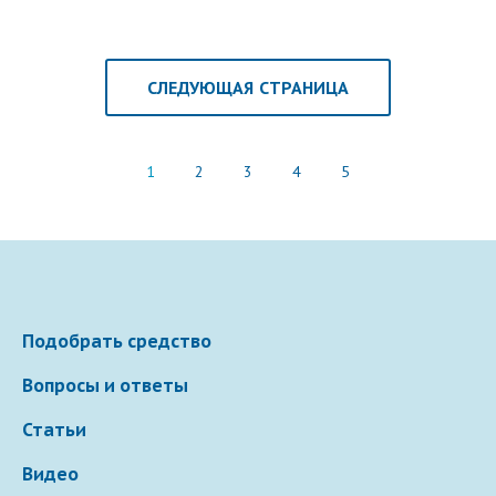
дыхания после утреннего пробуждения, возникновение
дискомфорта, незначительные болевые ощущения в
лобной зоне над переносицей.
СЛЕДУЮЩАЯ СТРАНИЦА
1
2
3
4
5
Подобрать средство
Вопросы и ответы
Статьи
Видео