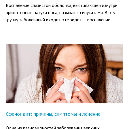
Воспаление слизистой оболочки, выстилающей изнутри
придаточные пазухи носа, называют синуситами. В эту
группу заболеваний входит этмоидит — воспаление
пазухи решетчатой кости.
По частоте заболеваемости придаточных пазух вторым
после гайморита является этмоидит. Симптомы и лечение
заболевания зависят от его клинической картины,
возбудителя, характера инфекционного процесса.
Сфеноидит: причины, симптомы и лечение
Одна из разновидностей заболевания верхних