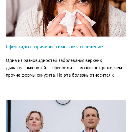
Сфеноидит: причины, симптомы и лечение
Одна из разновидностей заболевания верхних
дыхательных путей — сфеноидит — возникает реже, чем
прочие формы синусита. Но эта болезнь относится к
категории наиболее опасных, чреватых серьезными
осложнениями. При сфеноидите происходит воспаление
слизистой оболочки одной из околоносовых пазух
(синуса), находящейся глубоко в черепной коробке.