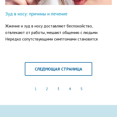
Зуд в носу: причины и лечение
Жжение и зуд в носу доставляют беспокойство,
отвлекают от работы, мешают общению с людьми.
Нередко сопутствующими симптомами становятся
чихание и выделение назального секрета. Чтобы поскорей
преодолеть дискомфорт, стоит разобраться, в каких
случаях возникает зуд в носу и как успокоить
раздраженную слизистую.
СЛЕДУЮЩАЯ СТРАНИЦА
1
2
3
4
5