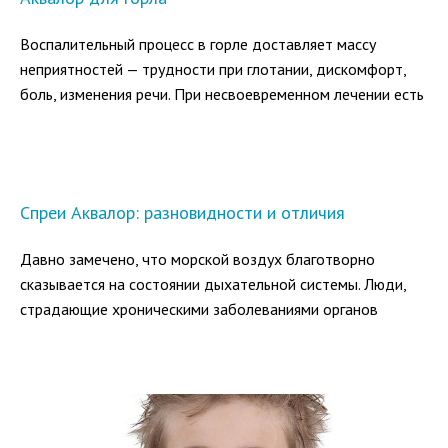
Воспалительный процесс в горле доставляет массу
неприятностей — трудности при глотании, дискомфорт,
боль, изменения речи. При несвоевременном лечении есть
вероятность перехода инфекции на трахею и бронхи, а
при ангине возможны осложнения на почки или сердце.
Спреи Аквалор: разновидности и отличия
Давно замечено, что морской воздух благотворно
сказывается на состоянии дыхательной системы. Люди,
страдающие хроническими заболеваниями органов
дыхания, при переезде в морской климат отмечают
исчезновение симптомов и отсутствие обострений.