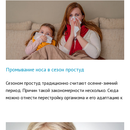
Промывание носа в сезон простуд
Сезоном простуд традиционно считают осенне-зимний
период. Причин такой закономерности несколько. Сюда
можно отнести перестройку организма и его адаптацию к
новому температурному режиму. Также изменение погоды
может спровоцировать переохлаждение, что ослабит
иммунитет и даст шанс микроорганизмам.