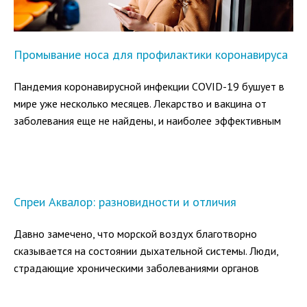
Промывание носа для профилактики коронавируса
Пандемия коронавирусной инфекции COVID-19 бушует в
мире уже несколько месяцев. Лекарство и вакцина от
заболевания еще не найдены, и наиболее эффективным
способом защиты от него считается профилактика.
Роспотребнадзор и другие организации разработали ряд
правил, которые позволяют снизить риск заражения
COVID-19.
Спреи Аквалор: разновидности и отличия
Давно замечено, что морской воздух благотворно
сказывается на состоянии дыхательной системы. Люди,
страдающие хроническими заболеваниями органов
дыхания, при переезде в морской климат отмечают
исчезновение симптомов и отсутствие обострений.