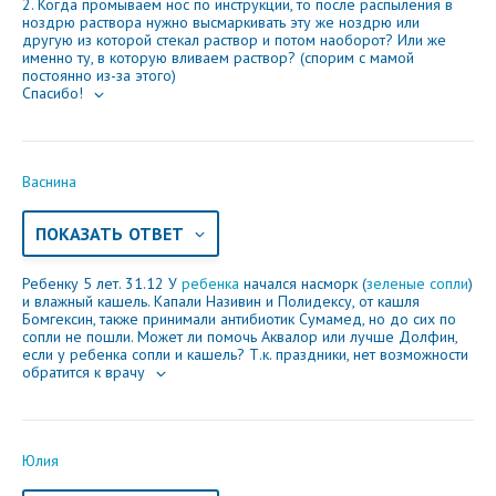
2. Когда промываем нос по инструкции, то после распыления в
ноздрю раствора нужно высмаркивать эту же ноздрю или
другую из которой стекал раствор и потом наоборот? Или же
именно ту, в которую вливаем раствор? (спорим с мамой
постоянно из-за этого)
Спасибо!
Васнина
ПОКАЗАТЬ ОТВЕТ
Ребенку 5 лет. 31.12 У
ребенка
начался насморк (
зеленые сопли
)
и влажный кашель. Капали Називин и Полидексу, от кашля
Бомгексин, также принимали антибиотик Сумамед, но до сих по
сопли не пошли. Может ли помочь Аквалор или лучше Долфин,
если у ребенка сопли и кашель? Т.к. праздники, нет возможности
обратится к врачу
Юлия