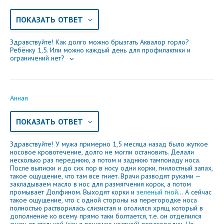
ПОКАЗАТЬ ОТВЕТ
Здравствуйте! Как долго можно брызгать Аквалор горло?
Ребёнку 1,5. Или можно каждый день для профилактики и
ограничений нет?
Анная
ПОКАЗАТЬ ОТВЕТ
Здравствуйте! У мужа примерно 1,5 месяца назад было жуткое
носовое кровотечение, долго не могли остановить. Делали
несколько раз переднюю, а потом и заднюю тампонаду носа.
После выписки и до сих пор в носу одни корки, гнилостный запах,
такое ощущение, что там все гниет. Врачи разводят руками —
закладываем масло в нос для размягчения корок, а потом
промывает Долфином. Выходят корки и
зеленый гной
... А сейчас
такое ощущение, что с одной стороны на перегородке носа
полностью растворилась слизистая и оголился хрящ, который в
дополнение ко всему прямо таки болтается, т.е. он отделился