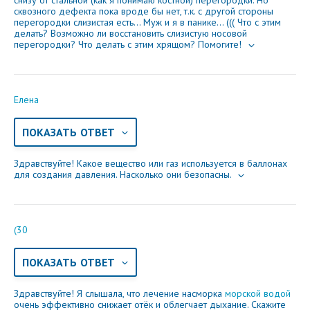
снизу от стальной (как я понимаю костной) перегородки. Но
сквозного дефекта пока вроде бы нет, т.к. с другой стороны
перегородки слизистая есть... Муж и я в панике... ((( Что с этим
делать? Возможно ли восстановить слизистую носовой
перегородки? Что делать с этим хрящом? Помогите!
Елена
ПОКАЗАТЬ ОТВЕТ
Здравствуйте! Какое вещество или газ используется в баллонах
для создания давления. Насколько они безопасны.
(30
ПОКАЗАТЬ ОТВЕТ
Здравствуйте! Я слышала, что лечение насморка
морской водой
очень эффективно снижает отёк и облегчает дыхание. Скажите