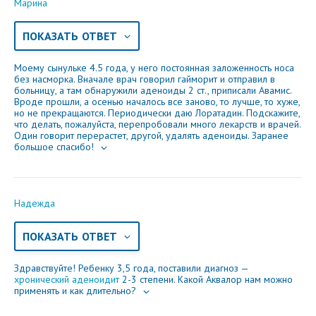
Электронная почта
Марина
ПОКАЗАТЬ ОТВЕТ
Моему сынульке 4.5 года, у него постоянная заложенность носа
Ваше сообщение
без насморка. Вначале врач говорил гайморит и отправил в
больницу, а там обнаружили аденоиды 2 ст., приписали Авамис.
Вроде прошли, а осенью началось все заново, то лучше, то хуже,
но не прекращаются. Периодически даю Лоратадин. Подскажите,
что делать, пожалуйста, перепробовали много лекарств и врачей.
Один говорит перерастет, другой, удалять аденоиды. Заранее
большое спасибо!
Надежда
Отправляя вопрос, я принимаю
пользовательское
ПОКАЗАТЬ ОТВЕТ
соглашение
сайта.
Здравствуйте! Ребенку 3,5 года, поставили диагноз —
Свернуть
хронический аденоидит
2-3 степени. Какой Аквалор нам можно
применять и как длительно?