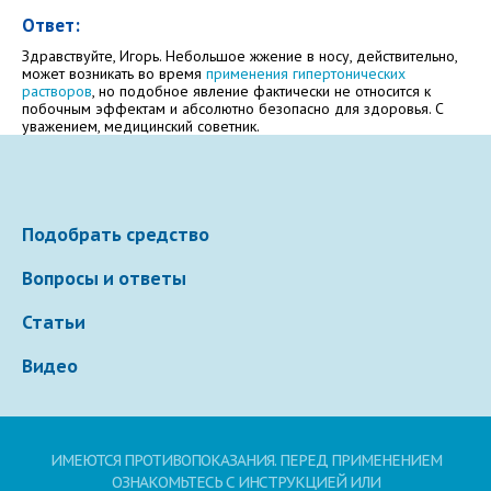
Ответ:
Электронная почта
Здравствуйте, Игорь. Небольшое жжение в носу, действительно,
может возникать во время
применения гипертонических
растворов
, но подобное явление фактически не относится к
побочным эффектам и абсолютно безопасно для здоровья. С
уважением, медицинский советник.
Ваше сообщение
Подобрать средство
Вопросы и ответы
Статьи
Видео
Отправляя вопрос, я принимаю
пользовательское
соглашение
сайта.
Свернуть
ИМЕЮТСЯ ПРОТИВОПОКАЗАНИЯ. ПЕРЕД ПРИМЕНЕНИЕМ
ОЗНАКОМЬТЕСЬ С ИНСТРУКЦИЕЙ ИЛИ