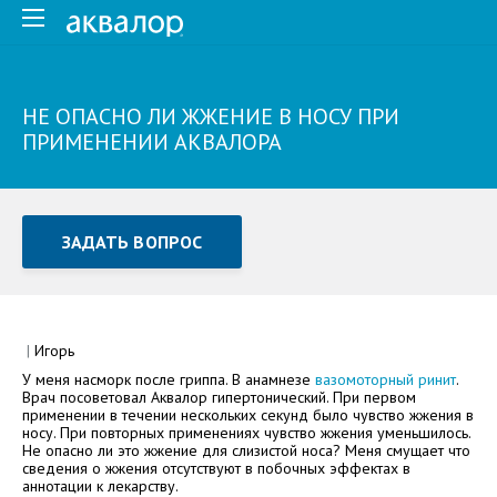
НЕ ОПАСНО ЛИ ЖЖЕНИЕ В НОСУ ПРИ
ПРИМЕНЕНИИ АКВАЛОРА
ЗАДАТЬ ВОПРОС
Задать вопрос или отправить отзыв
Все поля обязательны для заполнения
|
Игорь
У меня насморк после гриппа. В анамнезе
вазомоторный ринит
.
Как Вас зовут
Врач посоветовал Аквалор гипертонический. При первом
применении в течении нескольких секунд было чувство жжения в
носу. При повторных применениях чувство жжения уменьшилось.
Не опасно ли это жжение для слизистой носа? Меня смущает что
сведения о жжения отсутствуют в побочных эффектах в
аннотации к лекарству.