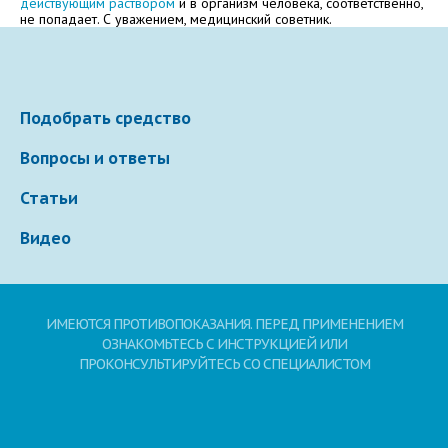
действующим раствором
и в организм человека, соответственно,
не попадает. С уважением, медицинский советник.
Электронная почта
Подобрать средство
Ваше сообщение
Вопросы и ответы
Статьи
Видео
ИМЕЮТСЯ ПРОТИВОПОКАЗАНИЯ. ПЕРЕД ПРИМЕНЕНИЕМ
Отправляя вопрос, я принимаю
пользовательское
ОЗНАКОМЬТЕСЬ С ИНСТРУКЦИЕЙ ИЛИ
соглашение
сайта.
ПРОКОНСУЛЬТИРУЙТЕСЬ СО СПЕЦИАЛИСТОМ
Свернуть