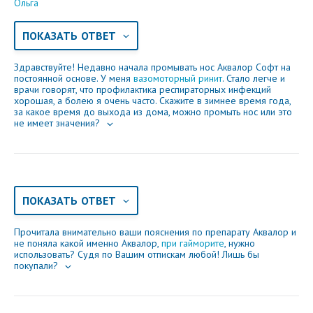
Электронная почта
Ольга
ПОКАЗАТЬ ОТВЕТ
Здравствуйте! Недавно начала промывать нос Аквалор Софт на
Ваше сообщение
постоянной основе. У меня
вазомоторный ринит
. Стало легче и
врачи говорят, что профилактика респираторных инфекций
хорошая, а болею я очень часто. Скажите в зимнее время года,
за какое время до выхода из дома, можно промыть нос или это
не имеет значения?
ПОКАЗАТЬ ОТВЕТ
Отправляя вопрос, я принимаю
пользовательское
Прочитала внимательно ваши пояснения по препарату Аквалор и
соглашение
сайта.
не поняла какой именно Аквалор,
при гайморите
, нужно
использовать? Судя по Вашим отпискам любой! Лишь бы
покупали?
Свернуть