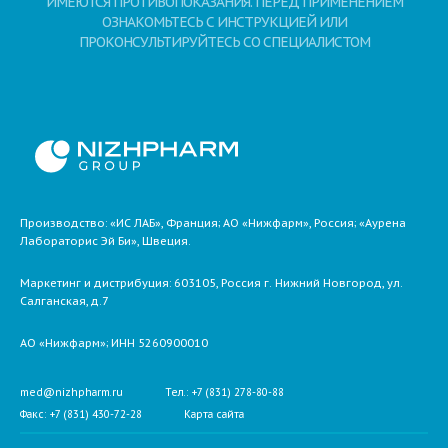
ИМЕЮТСЯ ПРОТИВОПОКАЗАНИЯ. ПЕРЕД ПРИМЕНЕНИЕМ
ОЗНАКОМЬТЕСЬ С ИНСТРУКЦИЕЙ ИЛИ
ПРОКОНСУЛЬТИРУЙТЕСЬ СО СПЕЦИАЛИСТОМ
Производство: «ИС ЛАБ», Франция; АО «Нижфарм», Россия; «Аурена
Лабораторис Эй Би», Швеция.
Маркетинг и дистрибуция:
603105,
Россия
г. Нижний Новгород,
ул.
Салганская, д.7
АО «Нижфарм»
; ИНН 5260900010
med@nizhpharm.ru
Тел.: +7 (831) 278-80-88
Факс: +7 (831) 430-72-28
Карта сайта