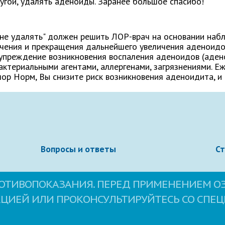
ругой, удалять аденоиды. Заранее большое спасибо!
и не удалять" должен решить ЛОР-врач на основании на
ечения и прекращения дальнейшего увеличения аденоид
дупреждение возникновения воспаления аденоидов (аден
бактериальными агентами, аллергенами, загрязнениями.
лор Норм, Вы снизите риск возникновения аденоидита, 
овательское соглашение
сайта.
Вопросы и ответы
С
ОТИВОПОКАЗАНИЯ. ПЕРЕД ПРИМЕНЕНИЕМ О
КЦИЕЙ ИЛИ ПРОКОНСУЛЬТИРУЙТЕСЬ СО СПЕ
Свернуть