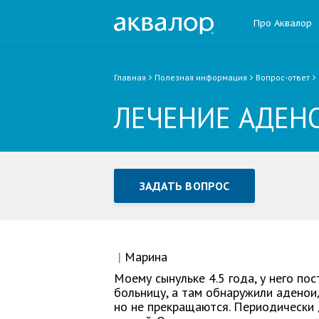
Про Аквалор
Главная
Полезная информация
Вопрос-ответ
ЛЕЧЕНИЕ АДЕНО
ЗАДАТЬ ВОПРОС
Задать вопрос или отправ
Все поля обязательны для заполне
|
Марина
Моему сынульке 4.5 года, у него по
больницу, а там обнаружили аденоид
Как Вас зовут
но не прекращаются. Периодически 