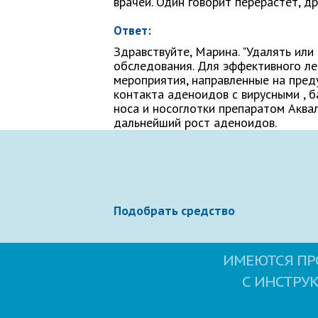
врачей. Один говорит перерастет, д
Ответ:
Здравствуйте, Марина. "Удалять ил
Ваше сообщение
обследования. Для эффективного л
мероприятия, направленные на пре
контакта аденоидов с вирусными , 
носа и носоглотки препаратом Аква
дальнейший рост аденоидов.
Отправляя вопрос, я принимаю
польз
Подобрать средство
ИМЕЮТСЯ ПР
С ИНСТРУ