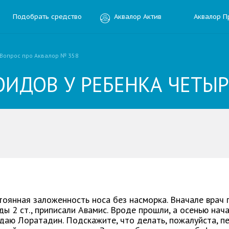
Подобрать средство
Аквалор Актив
Аквалор П
Вопрос про Аквалор № 358
ИДОВ У РЕБЕНКА ЧЕТЫР
ить отзыв
ния
стоянная заложенность носа без насморка. Вначале врач 
ы 2 ст., приписали Авамис. Вроде прошли, а осенью начал
Электронная почта
даю Лоратадин. Подскажите, что делать, пожалуйста, п