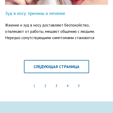
Зуд в носу: причины и лечение
Жжение и зуд в носу доставляют беспокойство,
отвлекают от работы, мешают общению с людьми.
Нередко сопутствующими симптомами становятся
чихание и выделение назального секрета. Чтобы поскорей
преодолеть дискомфорт, стоит разобраться, в каких
случаях возникает зуд в носу и как успокоить
раздраженную слизистую.
СЛЕДУЮЩАЯ СТРАНИЦА
1
2
3
4
5