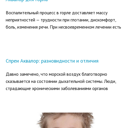
Воспалительный процесс в горле доставляет массу
неприятностей — трудности при глотании, дискомфорт,
боль, изменения речи. При несвоевременном лечении есть
вероятность перехода инфекции на трахею и бронхи, а
при ангине возможны осложнения на почки или сердце.
Спреи Аквалор: разновидности и отличия
Давно замечено, что морской воздух благотворно
сказывается на состоянии дыхательной системы. Люди,
страдающие хроническими заболеваниями органов
дыхания, при переезде в морской климат отмечают
исчезновение симптомов и отсутствие обострений.