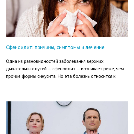
Сфеноидит: причины, симптомы и лечение
Одна из разновидностей заболевания верхних
дыхательных путей — сфеноидит — возникает реже, чем
прочие формы синусита. Но эта болезнь относится к
категории наиболее опасных, чреватых серьезными
осложнениями. При сфеноидите происходит воспаление
слизистой оболочки одной из околоносовых пазух
(синуса), находящейся глубоко в черепной коробке.