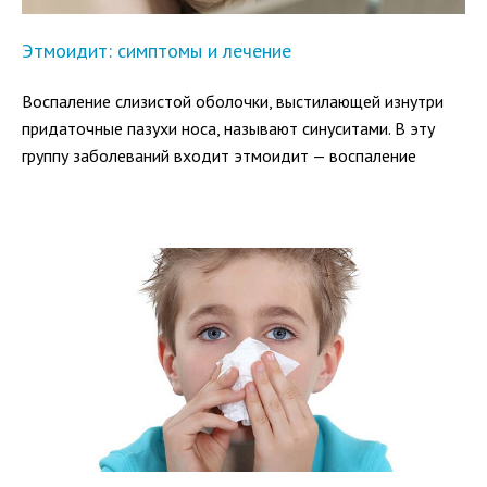
Этмоидит: симптомы и лечение
Воспаление слизистой оболочки, выстилающей изнутри
придаточные пазухи носа, называют синуситами. В эту
группу заболеваний входит этмоидит — воспаление
пазухи решетчатой кости.
По частоте заболеваемости придаточных пазух вторым
после гайморита является этмоидит. Симптомы и лечение
заболевания зависят от его клинической картины,
возбудителя, характера инфекционного процесса.