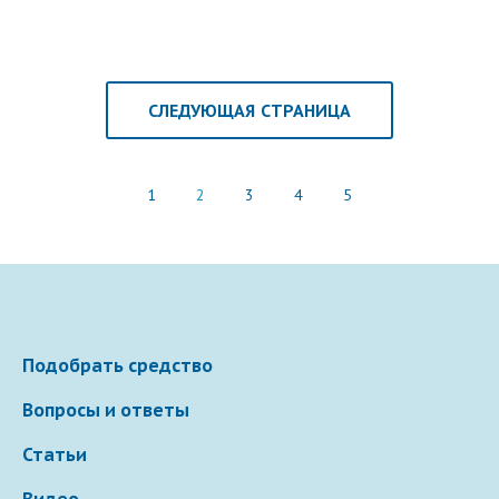
в результате механического повреждения слизистых,
контакта с пылью, аллергенами хорошо помогает
промывание.
СЛЕДУЮЩАЯ СТРАНИЦА
1
2
3
4
5
Подобрать средство
Вопросы и ответы
Статьи
Видео