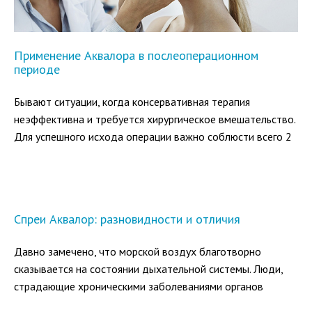
Применение Аквалора в послеоперационном
периоде
Бывают ситуации, когда консервативная терапия
неэффективна и требуется хирургическое вмешательство.
Для успешного исхода операции важно соблюсти всего 2
условия — найти квалифицированного врача и тщательно
ухаживать за полостью носа в послеоперационный
период.
Спреи Аквалор: разновидности и отличия
Давно замечено, что морской воздух благотворно
сказывается на состоянии дыхательной системы. Люди,
страдающие хроническими заболеваниями органов
дыхания, при переезде в морской климат отмечают