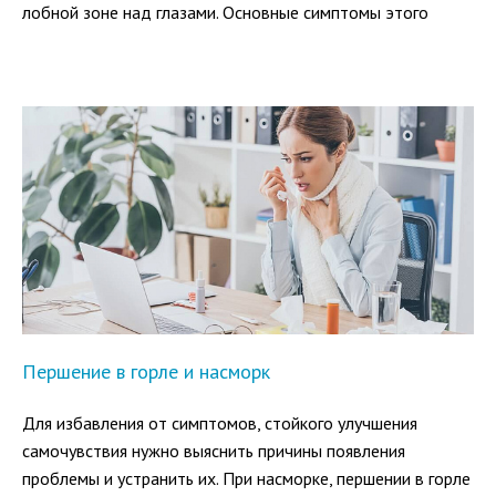
лобной зоне над глазами. Основные симптомы этого
заболевания на ранних стадиях — затруднение носового
дыхания после утреннего пробуждения, возникновение
дискомфорта, незначительные болевые ощущения в
лобной зоне над переносицей.
Першение в горле и насморк
Для избавления от симптомов, стойкого улучшения
самочувствия нужно выяснить причины появления
проблемы и устранить их. При насморке, першении в горле