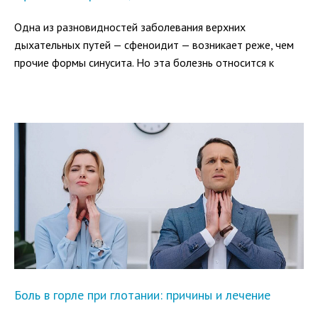
Одна из разновидностей заболевания верхних
дыхательных путей — сфеноидит — возникает реже, чем
прочие формы синусита. Но эта болезнь относится к
категории наиболее опасных, чреватых серьезными
осложнениями. При сфеноидите происходит воспаление
слизистой оболочки одной из околоносовых пазух
(синуса), находящейся глубоко в черепной коробке.
Боль в горле при глотании: причины и лечение