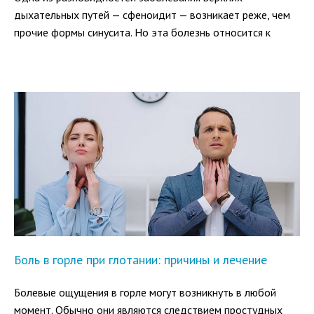
дыхательных путей — сфеноидит — возникает реже, чем
прочие формы синусита. Но эта болезнь относится к
категории наиболее опасных, чреватых серьезными
осложнениями. При сфеноидите происходит воспаление
слизистой оболочки одной из околоносовых пазух
(синуса), находящейся глубоко в черепной коробке.
Боль в горле при глотании: причины и лечение
Болевые ощущения в горле могут возникнуть в любой
момент. Обычно они являются следствием простудных