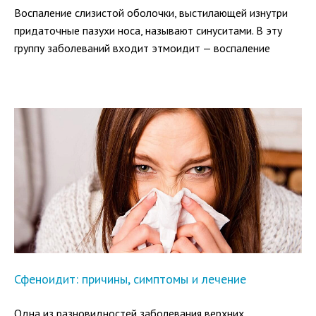
Воспаление слизистой оболочки, выстилающей изнутри
придаточные пазухи носа, называют синуситами. В эту
группу заболеваний входит этмоидит — воспаление
пазухи решетчатой кости.
По частоте заболеваемости придаточных пазух вторым
после гайморита является этмоидит. Симптомы и лечение
заболевания зависят от его клинической картины,
возбудителя, характера инфекционного процесса.
Сфеноидит: причины, симптомы и лечение
Одна из разновидностей заболевания верхних