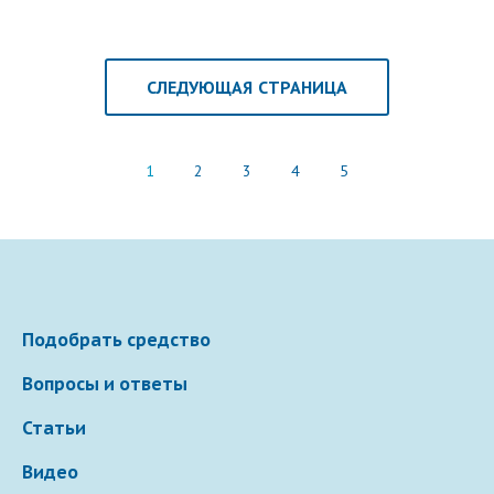
дыхания после утреннего пробуждения, возникновение
дискомфорта, незначительные болевые ощущения в
лобной зоне над переносицей.
СЛЕДУЮЩАЯ СТРАНИЦА
1
2
3
4
5
Подобрать средство
Вопросы и ответы
Статьи
Видео