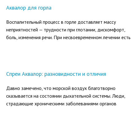
Аквалор для горла
Воспалительный процесс в горле доставляет массу
неприятностей — трудности при глотании, дискомфорт,
боль, изменения речи. При несвоевременном лечении есть
вероятность перехода инфекции на трахею и бронхи, а
при ангине возможны осложнения на почки или сердце.
Спреи Аквалор: разновидности и отличия
Давно замечено, что морской воздух благотворно
сказывается на состоянии дыхательной системы. Люди,
страдающие хроническими заболеваниями органов
дыхания, при переезде в морской климат отмечают
исчезновение симптомов и отсутствие обострений.