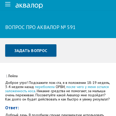
ВОПРОС ПРО АКВАЛОР № 591
ЗАДАТЬ ВОПРОС
Задать вопрос или отправить отзыв
Все поля обязательны для заполнения
|
Лейла
Доброе утро! Подскажите пож-ста, я в положении 18-19 недель,
Как Вас зовут
3-4 недели назад
переболела
ОРВИ,
после чего у меня остался
заложенность носа
. Никакие средства не помогают, за малыша
очень переживаю. Посоветуйте какой Аквалор мне подойдет?
Как долго он будет действовать и как быстро я увижу результат?
Ответ:
Добрый день. В подобном случае рекомендую использовать