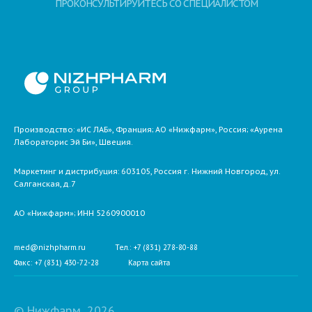
ПРОКОНСУЛЬТИРУЙТЕСЬ СО СПЕЦИАЛИСТОМ
Производство: «ИС ЛАБ», Франция; АО «Нижфарм», Россия; «Аурена
Лабораторис Эй Би», Швеция.
Маркетинг и дистрибуция:
603105,
Россия
г. Нижний Новгород,
ул.
Салганская, д.7
АО «Нижфарм»
; ИНН 5260900010
med@nizhpharm.ru
Тел.: +7 (831) 278-80-88
Факс: +7 (831) 430-72-28
Карта сайта
© Нижфарм, 2026