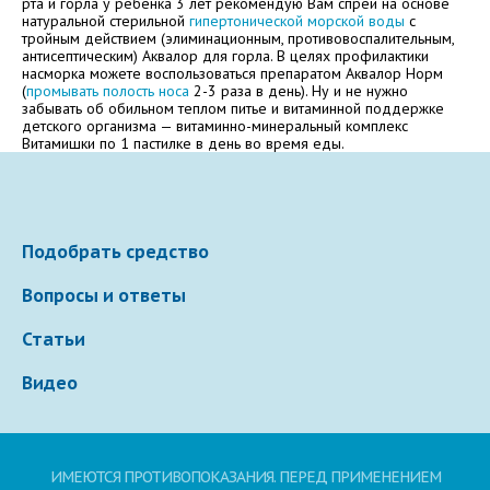
рта и горла у ребёнка 3 лет рекомендую Вам спрей на основе
натуральной стерильной
гипертонической морской воды
с
Электронная почта
тройным действием (элиминационным, противовоспалительным,
антисептическим) Аквалор для горла. В целях профилактики
насморка можете воспользоваться препаратом Аквалор Норм
(
промывать полость носа
2-3 раза в день). Ну и не нужно
забывать об обильном теплом питье и витаминной поддержке
детского организма — витаминно-минеральный комплекс
Ваше сообщение
Витамишки по 1 пастилке в день во время еды.
Подобрать средство
Вопросы и ответы
Статьи
Отправляя вопрос, я принимаю
пользовательское
Видео
соглашение
сайта.
Свернуть
ИМЕЮТСЯ ПРОТИВОПОКАЗАНИЯ. ПЕРЕД ПРИМЕНЕНИЕМ