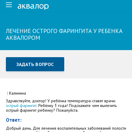
ЛЕЧЕНИЕ ОСТРОГО ФАРИНГИТА У РЕБЕНКА
АКВАЛОРОМ
ЗАДАТЬ ВОПРОС
Задать вопрос или отправить отзыв
Все поля обязательны для заполнения
|
Калинина
Здравствуйте, доктор! У ребёнка температура-ставят врачи:
Как Вас зовут
острый фарингит
. Ребёнку 3 года! Подскажите чем вылечить
острый фарингит ребенку? Пожалуйста.
Ответ:
Добрый день. Для лечения воспалительных заболеваний полости