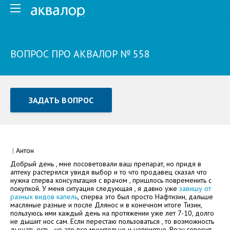
ВОПРОС ПРО АКВАЛОР № 558
ЗАДАТЬ ВОПРОС
Задать вопрос или отправить отзыв
Все поля обязательны для заполнения
|
Антон
Добрый день , мне посоветовали ваш препарат, но придя в
Как Вас зовут
аптеку растерялся увидя выбор и то что продавец сказал что
нужна сперва консультация с врачом , пришлось повременить с
покупкой. У меня ситуация следующая , я давно уже
завишу от
разных видов капель
, сперва это был просто Нафтизин, дальше
масляные разные и после Длянос и в конечном итоге Тизин,
пользуюсь ими каждый день на протяжении уже лет 7-10, долго
не дышит нос сам. Если перестаю пользоваться , то возможность
дышать есть , но это все мучительно и неприятно. Врач говорит,