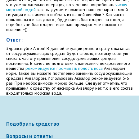
Электронная почта
что уже желательно операция, но я решил попробовать
чистку
морской водой
, как вы думаете поможет ваш препарат в моей
ситуации и как именно выбрать из вашей линейки ? Как часто
пользоваться и как долго , буду очень благодарен за ответ, а
еще больше благодарен если ваш препарат мне поможет и
вылечит =))
Ваше сообщение
Ответ:
Здравствуйте Антон! В данной ситуации резко и сразу отказаться
от сосудосуживающих средств будет сложно, поэтому советую
снижать частоту применения сосудосуживающих средств
постепенно. В качестве подготовки к нанесению лекарственного
вещества
рекомендуется промывать полость носа
Аквалором
норм. Также вы можете постепенно заменить сосудосуживающие
средства Аквалором. Использовать Аквалор рекомендуется 5-6
раз. При необходимости можно больше. Следует отметить, что
привыкания к средству от насморка Аквалору нет, т.к. в его состав
входит только морская вода.
Отправляя вопрос, я принимаю
пользовательское
соглашение
сайта.
Свернуть
Подобрать средство
Вопросы и ответы