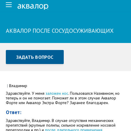
АКВАЛОР ПОСЛЕ СОСУДОСУЖИВАЮЩИХ
ЗАДАТЬ ВОПРОС
Задать вопрос или отправить отзыв
Все поля обязательны для заполнения
|
Владимир
Здравствуйте. У меня
заложен нос
. Пользовался Називином, но
Как Вас зовут
теперь и он не помогает. Поможет ли в этом случае Аквалор
Форте или Аквалор Экстра Форте? Заранее благодарен.
Ответ:
Здравствуйте, Владимир. В случае отсутствия механических
препятствий (крупные полипы, сильное искривление носовой
перегородки и пр.) и
после длительного применения