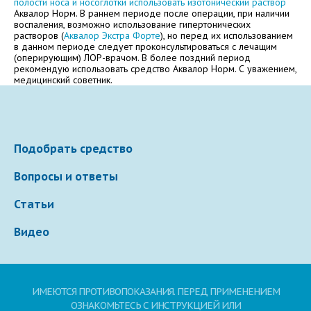
полости носа и носоглотки использовать изотонический раствор
Аквалор Норм. В раннем периоде после операции, при наличии
Электронная почта
воспаления, возможно использование гипертонических
растворов (
Аквалор Экстра Форте
), но перед их использованием
в данном периоде следует проконсультироваться с лечащим
(оперирующим) ЛОР-врачом. В более поздний период
рекомендую использовать средство Аквалор Норм. С уважением,
медицинский советник.
Ваше сообщение
Подобрать средство
Вопросы и ответы
Статьи
Видео
Отправляя вопрос, я принимаю
пользовательское
соглашение
сайта.
Свернуть
ИМЕЮТСЯ ПРОТИВОПОКАЗАНИЯ. ПЕРЕД ПРИМЕНЕНИЕМ
ОЗНАКОМЬТЕСЬ С ИНСТРУКЦИЕЙ ИЛИ