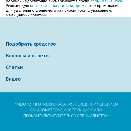
ребёнок недостаточно высмаркивается после
промывания носа
.
Рекомендую
воспользоваться аспиратором
после промывания
Электронная почта
для удаления отделяемого из полости носа. С уважением,
медицинский советник.
Ваше сообщение
Подобрать средство
Вопросы и ответы
Статьи
Видео
Отправляя вопрос, я принимаю
пользовательское
ИМЕЮТСЯ ПРОТИВОПОКАЗАНИЯ. ПЕРЕД ПРИМЕНЕНИЕМ
соглашение
сайта.
ОЗНАКОМЬТЕСЬ С ИНСТРУКЦИЕЙ ИЛИ
ПРОКОНСУЛЬТИРУЙТЕСЬ СО СПЕЦИАЛИСТОМ
Свернуть