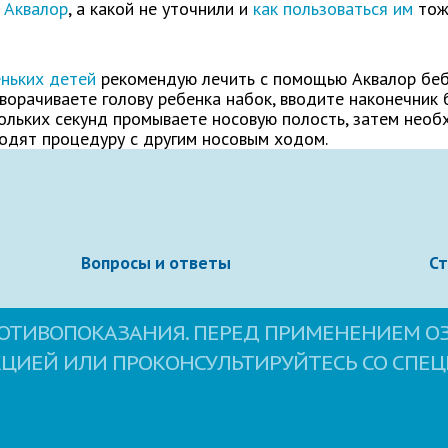
ь
Аквалор
, а какой не уточнили и
как пользоваться им
тоже
Электронная почта
ньких детей
рекомендую лечить с помощью Аквалор беб
ворачиваете голову ребенка набок, вводите наконечник 
кольких секунд промываете носовую полость, затем нео
водят процедуру с другим носовым ходом.
Вопросы и ответы
С
ОТИВОПОКАЗАНИЯ. ПЕРЕД ПРИМЕНЕНИЕМ О
овательское соглашение
сайта.
КЦИЕЙ ИЛИ ПРОКОНСУЛЬТИРУЙТЕСЬ СО СПЕ
Свернуть