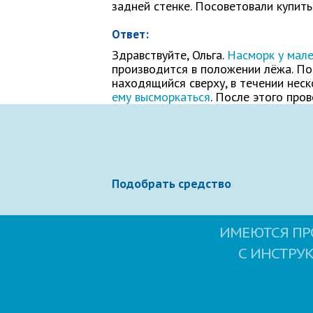
задней стенке. Посоветовали купит
Как Вас зовут
Ответ:
Здравствуйте, Ольга.
Насморк у мале
производится в положении лёжа. По
находящийся сверху, в течении нес
Ваше сообщение
ему высморкаться
. После этого про
Подобрать средство
ИМЕЮТСЯ ПР
Отправляя вопрос, я принимаю
польз
С ИНСТРУ