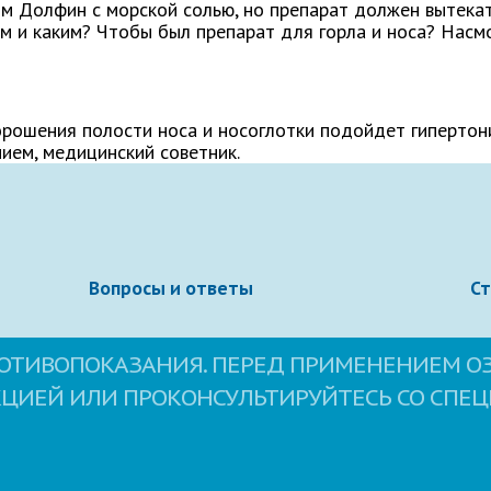
м Долфин с морской солью, но препарат должен вытекать
Электронная почта
м и каким? Чтобы был препарат для горла и носа? Насмо
 орошения полости носа и носоглотки подойдет гиперто
нием, медицинский советник.
Вопросы и ответы
С
ОТИВОПОКАЗАНИЯ. ПЕРЕД ПРИМЕНЕНИЕМ О
овательское соглашение
сайта.
КЦИЕЙ ИЛИ ПРОКОНСУЛЬТИРУЙТЕСЬ СО СПЕ
Свернуть