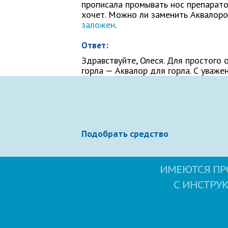
прописала промывать нос препарато
Как Вас зовут
хочет. Можно ли заменить Аквалоро
заложен
.
Ответ:
Здравствуйте, Олеся. Для простого
Ваше сообщение
горла — Аквалор для горла. С уваже
Подобрать средство
ИМЕЮТСЯ ПР
Отправляя вопрос, я принимаю
польз
С ИНСТРУ