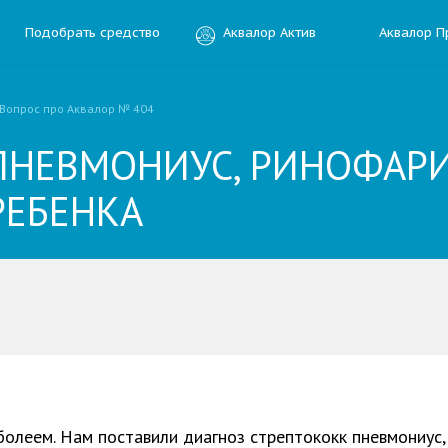
Подобрать средство
Аквалор Актив
Аквалор П
Вопрос про Аквалор № 404
ПНЕВМОНИУС, РИНОФАРИ
РЕБЕНКА
ить отзыв
ния
 болеем. Нам поставили диагноз стрептококк пневмониус