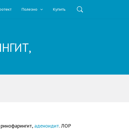
ротект
Полезно
Купить
НГИТ,
, ринофарингит,
аденоидит
. ЛОР