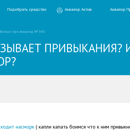
Подобрать средство
Аквалор Актив
Аквалор П
Вопрос про Аквалор № 390
ЫЗЫВАЕТ ПРИВЫКАНИЯ? 
ОР?
ить отзыв
ния
оходит насморк
( капли капать боимся что к ним привыкн