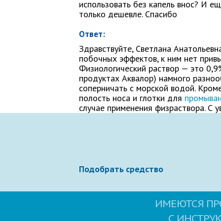
использовать без капель внос? И ещ
Как Вас зовут
только дешевле. Спасибо
Ответ:
Здравствуйте, Светлана Анатольевн
побочных эффектов, к ним нет прив
Ваше сообщение
Физиологический раствор — это 0,
продуктах Аквалор) намного разноо
соперничать с морской водой. Кроме
полость носа и глотки для
промыва
случае применения физраствора. С у
Отправляя вопрос, я принимаю
польз
Подобрать средство
ИМЕЮТСЯ ПР
С ИНСТРУ