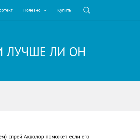
ротект
Полезно
Купить
И ЛУЧШЕ ЛИ ОН
ем) спрей Акволор поможет если его