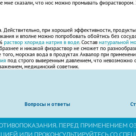
е мне сказали, что нос можно промывать физраствором. 
Электронная почта
а. Действительно, при хорошей эффективности, продукты
ыкания и вполне можно попробовать обойтись без сосуд
9%
раствор хлорида натрия в воде
. Состав
натуральной м
бразнее и никакой физраствор не сможет по разнообра
 того, морская вода в продуктах Аквалор при применени
ния
под строго выверенным давлением, что невозможно 
важением, медицинский советник.
овательское соглашение
сайта.
Вопросы и ответы
С
ОТИВОПОКАЗАНИЯ. ПЕРЕД ПРИМЕНЕНИЕМ О
КЦИЕЙ ИЛИ ПРОКОНСУЛЬТИРУЙТЕСЬ СО СПЕ
Свернуть