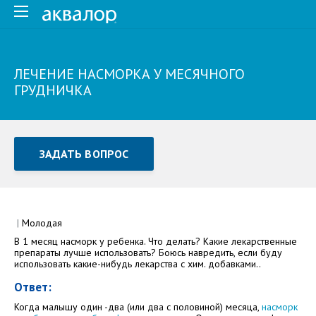
ЛЕЧЕНИЕ НАСМОРКА У МЕСЯЧНОГО
ГРУДНИЧКА
ЗАДАТЬ ВОПРОС
Задать вопрос или отправить отзыв
Все поля обязательны для заполнения
|
Молодая
В 1 месяц насморк у ребенка. Что делать? Какие лекарственные
Как Вас зовут
препараты лучше использовать? Боюсь навредить, если буду
использовать какие-нибудь лекарства с хим. добавками..
Ответ:
Когда малышу один -два (или два с половиной) месяца,
насморк