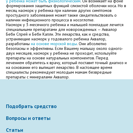
у ребенка может быть физиологическим
. Он возникает на фоне
формирования защитных функций слизистой оболочки носа. Но в
Электронная почта
месяц насморк у ребенка при наличии других симптомов
простудного заболевания может также свидетельствовать о
наличии инфекционного процесса в носоглотке.
Насморк у 3-месячного ребенка и малышей помладше лечится
специальными препаратами для новорожденных — Аквалор
Беби Cпрей и Беби Капли. Эти лекарства, как и средства,
Ваше сообщение
устраняющие насморк у годовалого ребенка Аквалор,
разработаны
на основе морской воды
. Они абсолютно
безопасны и эффективны. Если Вашему малышу около одного-
двух месяцев, насморк у ребенка не проходит, используйте
препараты на основе натуральных компонентов. Перед
лечением обратитесь к врачу, который поставит точный диагноз и
на основании его выпишет лекарство. В настоящее время
специалисты рекомендуют молодым мамам безвредные
препараты с минералами Аквалор.
Отправляя вопрос, я принимаю
пользовательское
Подобрать средство
соглашение
сайта.
Вопросы и ответы
Свернуть
Статьи