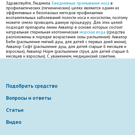
Здравствуйте, Людмила.
Ежедневные промывания носа
в
профилактических (гигиенических) целях являются одним из
эффективных и безопасных методов профилактики
Электронная почта
воспалительных заболеваний полости носа и носоглотки, поэтому
можете смело проводить данную процедуру. Для этих целей
подходят препараты линии Аквалор в основе которых состоит
натуральная стерильная изотоническая
морская вода
(средства
расположены в порядке возрастания силы распыления): Аквалор
Беби (распыление мягкий душ, для детей с первых дней жизни),
Ваше сообщение
Аквалор Софт (распыление душ, для детей старше 6 месяцев и
взрослых), Аквалор Норм (распыление струя, для детей старше 6
месяцев и взрослых). С уважением, медицинский советник.
Подобрать средство
Вопросы и ответы
Отправляя вопрос, я принимаю
пользовательское
Статьи
соглашение
сайта.
Видео
Свернуть