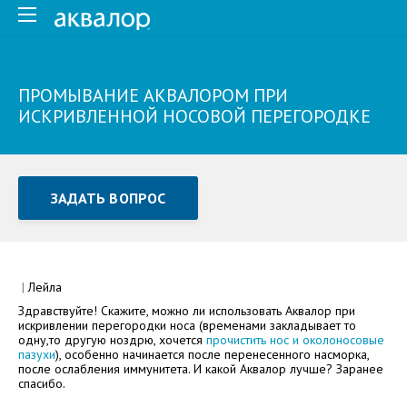
ПРОМЫВАНИЕ АКВАЛОРОМ ПРИ
ИСКРИВЛЕННОЙ НОСОВОЙ ПЕРЕГОРОДКЕ
ЗАДАТЬ ВОПРОС
Задать вопрос или отправить отзыв
Все поля обязательны для заполнения
|
Лейла
Здравствуйте! Скажите, можно ли использовать Аквалор при
Как Вас зовут
искривлении перегородки носа (временами закладывает то
одну,то другую ноздрю, хочется
прочистить нос и околоносовые
пазухи
), особенно начинается после перенесенного насморка,
после ослабления иммунитета. И какой Аквалор лучше? Заранее
спасибо.