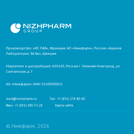
Производство: «ИС ЛАБ», Франция; АО «Нижфарм», Россия; «Аурена
Лабораторис Эй Би», Швеция.
Маркетинг и дистрибуция:
603105,
Россия
г. Нижний Новгород,
ул.
Салганская, д.7
АО «Нижфарм»
; ИНН 5260900010
med@nizhpharm.ru
Тел.: +7 (831) 278-80-88
Факс: +7 (831) 430-72-28
Карта сайта
© Нижфарм, 2026