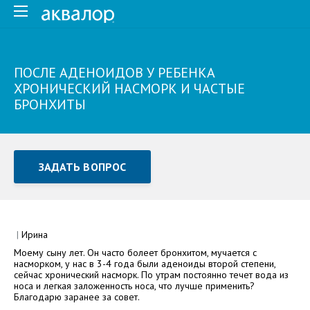
ПОСЛЕ АДЕНОИДОВ У РЕБЕНКА
ХРОНИЧЕСКИЙ НАСМОРК И ЧАСТЫЕ
БРОНХИТЫ
ЗАДАТЬ ВОПРОС
Задать вопрос или отправить отзыв
Все поля обязательны для заполнения
|
Ирина
Моему сыну лет. Он часто болеет бронхитом, мучается с
Как Вас зовут
насморком, у нас в 3-4 года были аденоиды второй степени,
сейчас хронический насморк. По утрам постоянно течет вода из
носа и легкая заложенность носа, что лучше применить?
Благодарю заранее за совет.