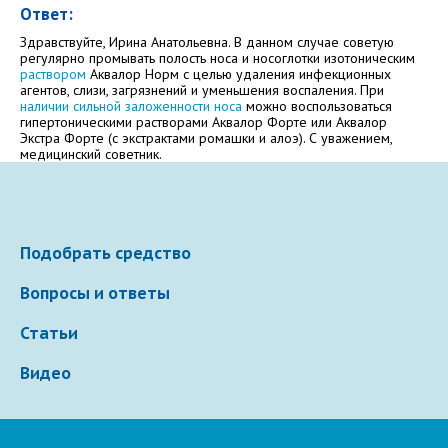
Ответ:
Здравствуйте, Ирина Анатольевна. В данном случае советую
Электронная почта
регулярно промывать полость носа и носоглотки изотоническим
раствором
Аквалор Норм с целью удаления инфекционных
агентов, слизи, загрязнений и уменьшения воспаления. При
наличии сильной заложенности носа
можно воспользоваться
гипертоническими растворами Аквалор Форте или Аквалор
Экстра Форте (с экстрактами ромашки и алоэ). С уважением,
Ваше сообщение
медицинский советник.
Подобрать средство
Вопросы и ответы
Статьи
Отправляя вопрос, я принимаю
пользовательское
Видео
соглашение
сайта.
Свернуть