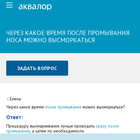
ЧЕРЕЗ КАКОЕ ВРЕМЯ ПОСЛЕ ПРОМЫВАНИЯ
НОСА МОЖНО ВЫСМОРКАТЬСЯ
ЗАДАТЬ ВОПРОС
Задать вопрос или отправить отзыв
Все поля обязательны для заполнения
|
Елена
Через какое время
после промывания
можно высморкаться?
Как Вас зовут
Ответ:
Процедуру высмаркивания лучше проводить
сразу после
промывания
, а затем по необходимости.