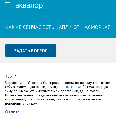
КАКИЕ СЕЙЧАС ЕСТЬ КАПЛИ ОТ НАСМОРКА?
ЗАДАТЬ ВОПРОС
Задать вопрос или отправить отзыв
Все поля обязательны для заполнения
|
Дина
Здравствуйте. Я хотела бы спросить совета по поводу того, какие
Как Вас зовут
сейчас существуют капли, лечащие от
насморка
. Вот уже вторую
зиму понимаю, что иммунитет мой просто никуда не годен.
Болею без конца... Веду достаточно активный и насыщенный
образ жизни, поэтому варенье, лимоны и постельный режим
переношу с трудом.
Ответ: