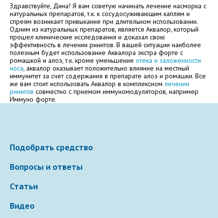
Электронная почта
Здравствуйте, Дина! Я вам советую начинать лечение насморка с
натуральных препаратов, т.к. к сосудосуживающим каплям и
спреям возникает привыкание при длительном использовании.
Одним из натуральных препаратов, является Аквалор, который
прошел клинические исследования и доказал свою
эффективность в лечении ринитов. В вашей ситуации наиболее
Ваше сообщение
полезным будет использование Аквалора экстра форте с
ромашкой и алоэ, т.к. кроме уменьшение
отека и заложенности
носа
, аквалор оказывает положительно влияние на местный
иммунитет за счет содержания в препарате алоэ и ромашки. Все
же вам стоит использовать Аквалор в комплексном
лечении
ринитов
совместно с приемом иммуномодуляторов, например
Иммуно форте.
Подобрать средство
Отправляя вопрос, я принимаю
пользовательское
соглашение
сайта.
Вопросы и ответы
Статьи
Свернуть
Видео