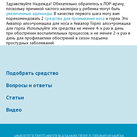
Электронная почта
Здравствуйте Надежда! Обязательно обратитесь к ЛОР-врачу,
поскольку причиной частого насморка у ребенка могут быть
увеличенные аденоиды
. В качестве первого шага могу вам
порекомендовать 2
средства для промывания носа
и горла. Это
Аквалор алоэ+ромашка для носа и Аквалор Горло алоэ+ромашка
для горла. Используйте эти средства не менее 4-х раз в день
Ваше сообщение
при обострении воспалительных процессов, и не менее 2-х раз в
день для профилактики обострений в сезон подъема
простудных заболеваний.
Подобрать средство
Вопросы и ответы
Отправляя вопрос, я принимаю
пользовательское
Статьи
соглашение
сайта.
Видео
Свернуть
ИМЕЮТСЯ ПРОТИВОПОКАЗАНИЯ. ПЕРЕД ПРИМЕНЕНИЕМ